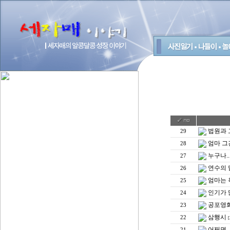
법원과 
29
엄마 그건
28
누구나..
27
연수의 
26
엄마는
25
인기가 많
24
공포영
23
삼행시
22
[
어쩌면..
21