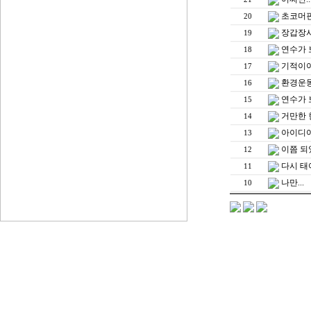
초코머
20
장갑장사
19
연수가 
18
기적이야
17
환경운
16
연수가 
15
거만한 
14
아이디어
13
이쯤 되
12
다시 태어
11
나만...
10