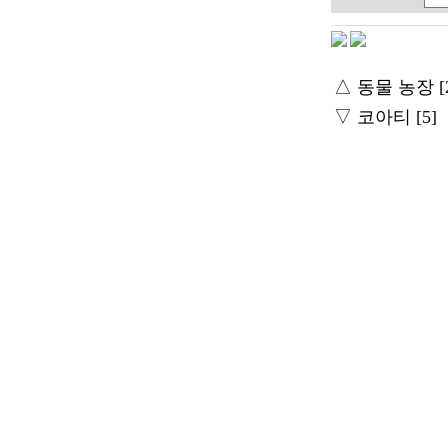
△
동물 농장 [
▽
코아티 [5]