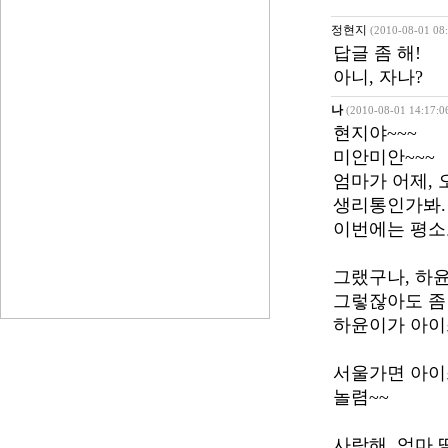
정현지
(2010-08-01 08:
답글 좀 해!
아니, 자나?
나
(2010-08-01 14:17:0
현지야~~~
미안미안~~~
엄마가 어제, 
생리통인가봐.
이번에는 평소보
그랬구나, 하
그렇잖아도 좀
하윤이가 아이
서울가면 아이
놀렴~~
사랑해, 엄마 딸