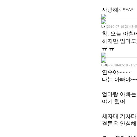
사랑해~ *^^*
나
(2010-07-19 21:43:4
참, 오늘 아침
하지만 엄마도
ㅠ.ㅠ
아빠
(2010-07-19 21:57
연수야~~~~
나는 아빠야~~~~
엄마랑 아빠는
야기 했어.
세자매 기차타
결론은 안심해